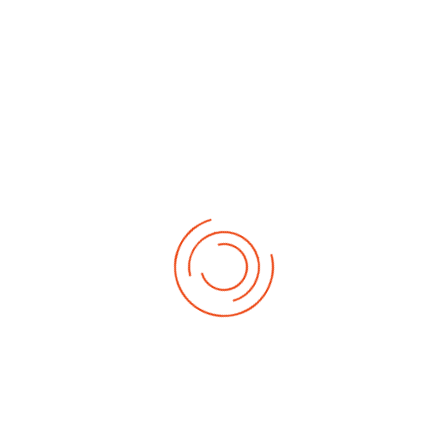
No events
Demnächst
Sa Aug. 22, 2026
1. German-Masters 2026
Sa Sep. 05, 2026
2. German-Masters 2026
Sa Sep. 19, 2026
3. German-Masters 2026
Fr Sep. 25, 2026
Deutsche-Meisterschaft 2026 Elite
Sa Sep. 26, 2026
Deutsche-Meisterschaft 2026 Elite
Fr Okt. 16, 2026
Weltmeisterschaft 2026
Sa Okt. 17, 2026
Weltmeisterschaft 2026