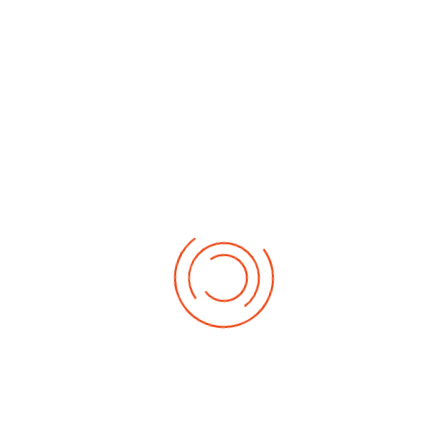
No events
Demnächst
Sa Aug. 22, 2026
1. German-Masters 2026
Sa Sep. 05, 2026
2. German-Masters 2026
Sa Sep. 19, 2026
3. German-Masters 2026
Fr Sep. 25, 2026
Deutsche-Meisterschaft 2026 Elite
Sa Sep. 26, 2026
Deutsche-Meisterschaft 2026 Elite
Fr Okt. 16, 2026
Weltmeisterschaft 2026
Sa Okt. 17, 2026
Weltmeisterschaft 2026