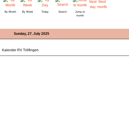
By Month
By Week
Today
Search
Jump to
month
Sunday, 27. July 2025
: Kalender RV Trillfingen