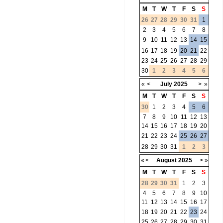
M
T
W
T
F
S
S
26
27
28
29
30
31
1
2
3
4
5
6
7
8
9
10
11
12
13
14
15
16
17
18
19
20
21
22
23
24
25
26
27
28
29
30
1
2
3
4
5
6
«
<
July
2025
>
»
M
T
W
T
F
S
S
30
1
2
3
4
5
6
7
8
9
10
11
12
13
14
15
16
17
18
19
20
21
22
23
24
25
26
27
28
29
30
31
1
2
3
«
<
August
2025
>
»
M
T
W
T
F
S
S
28
29
30
31
1
2
3
4
5
6
7
8
9
10
11
12
13
14
15
16
17
18
19
20
21
22
23
24
25
26
27
28
29
30
31