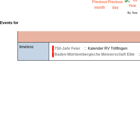
By Year
Events for
timeless
750-Jahr Feier
:: Kalender RV Trillfingen
Baden-Württembergische Meisterschaft Elite
: