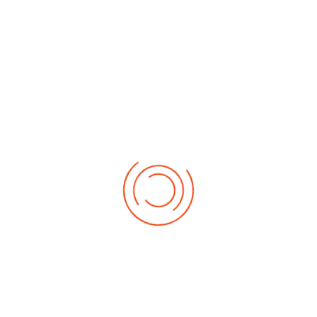
No events
Demnächst
Sa Aug. 22, 2026
1. German-Masters 2026
Sa Sep. 05, 2026
2. German-Masters 2026
Sa Sep. 19, 2026
3. German-Masters 2026
Fr Sep. 25, 2026
Deutsche-Meisterschaft 2026 Elite
Sa Sep. 26, 2026
Deutsche-Meisterschaft 2026 Elite
Fr Okt. 16, 2026
Weltmeisterschaft 2026
Sa Okt. 17, 2026
Weltmeisterschaft 2026