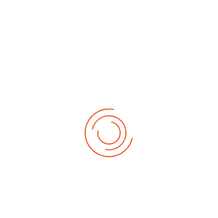
No events
Demnächst
Sa Aug. 22, 2026
1. German-Masters 2026
Sa Sep. 05, 2026
2. German-Masters 2026
Sa Sep. 19, 2026
3. German-Masters 2026
Fr Sep. 25, 2026
Deutsche-Meisterschaft 2026 Elite
Sa Sep. 26, 2026
Deutsche-Meisterschaft 2026 Elite
Fr Okt. 16, 2026
Weltmeisterschaft 2026
Sa Okt. 17, 2026
Weltmeisterschaft 2026