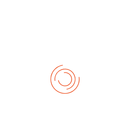
No events
Demnächst
Sa Aug. 22, 2026
1. German-Masters 2026
Sa Sep. 05, 2026
2. German-Masters 2026
Sa Sep. 19, 2026
3. German-Masters 2026
Fr Sep. 25, 2026
Deutsche-Meisterschaft 2026 Elite
Sa Sep. 26, 2026
Deutsche-Meisterschaft 2026 Elite
Fr Okt. 16, 2026
Weltmeisterschaft 2026
Sa Okt. 17, 2026
Weltmeisterschaft 2026