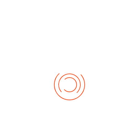
No events
Demnächst
Sa Aug. 22, 2026
1. German-Masters 2026
Sa Sep. 05, 2026
2. German-Masters 2026
Sa Sep. 19, 2026
3. German-Masters 2026
Fr Sep. 25, 2026
Deutsche-Meisterschaft 2026 Elite
Sa Sep. 26, 2026
Deutsche-Meisterschaft 2026 Elite
Fr Okt. 16, 2026
Weltmeisterschaft 2026
Sa Okt. 17, 2026
Weltmeisterschaft 2026