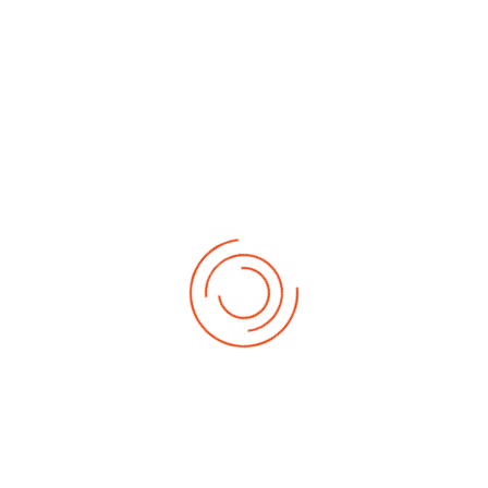
No events
Demnächst
Sa Aug. 22, 2026
1. German-Masters 2026
Sa Sep. 05, 2026
2. German-Masters 2026
Sa Sep. 19, 2026
3. German-Masters 2026
Fr Sep. 25, 2026
Deutsche-Meisterschaft 2026 Elite
Sa Sep. 26, 2026
Deutsche-Meisterschaft 2026 Elite
Fr Okt. 16, 2026
Weltmeisterschaft 2026
Sa Okt. 17, 2026
Weltmeisterschaft 2026