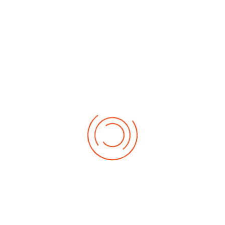
No events
Demnächst
Sa Aug. 22, 2026
1. German-Masters 2026
Sa Sep. 05, 2026
2. German-Masters 2026
Sa Sep. 19, 2026
3. German-Masters 2026
Fr Sep. 25, 2026
Deutsche-Meisterschaft 2026 Elite
Sa Sep. 26, 2026
Deutsche-Meisterschaft 2026 Elite
Fr Okt. 16, 2026
Weltmeisterschaft 2026
Sa Okt. 17, 2026
Weltmeisterschaft 2026