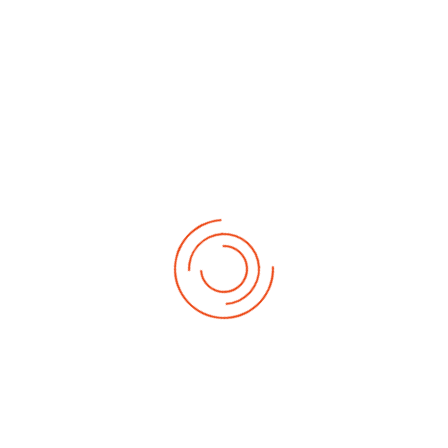
No events
Demnächst
Sa Aug. 22, 2026
1. German-Masters 2026
Sa Sep. 05, 2026
2. German-Masters 2026
Sa Sep. 19, 2026
3. German-Masters 2026
Fr Sep. 25, 2026
Deutsche-Meisterschaft 2026 Elite
Sa Sep. 26, 2026
Deutsche-Meisterschaft 2026 Elite
Fr Okt. 16, 2026
Weltmeisterschaft 2026
Sa Okt. 17, 2026
Weltmeisterschaft 2026