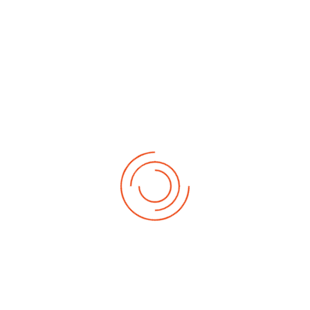
No events
Demnächst
Sa Aug. 22, 2026
1. German-Masters 2026
Sa Sep. 05, 2026
2. German-Masters 2026
Sa Sep. 19, 2026
3. German-Masters 2026
Fr Sep. 25, 2026
Deutsche-Meisterschaft 2026 Elite
Sa Sep. 26, 2026
Deutsche-Meisterschaft 2026 Elite
Fr Okt. 16, 2026
Weltmeisterschaft 2026
Sa Okt. 17, 2026
Weltmeisterschaft 2026