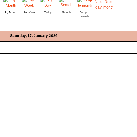
By Month
By Week
Today
Search
Jump to
month
Saturday, 17. January 2026