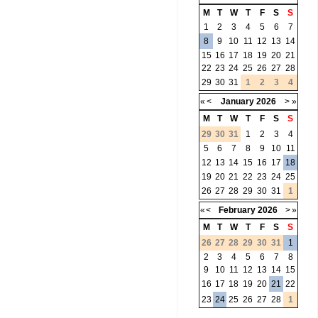
M
T
W
T
F
S
S
1
2
3
4
5
6
7
8
9
10
11
12
13
14
15
16
17
18
19
20
21
22
23
24
25
26
27
28
29
30
31
1
2
3
4
«
<
January
2026
>
»
M
T
W
T
F
S
S
29
30
31
1
2
3
4
5
6
7
8
9
10
11
12
13
14
15
16
17
18
19
20
21
22
23
24
25
26
27
28
29
30
31
1
«
<
February
2026
>
»
M
T
W
T
F
S
S
26
27
28
29
30
31
1
2
3
4
5
6
7
8
9
10
11
12
13
14
15
16
17
18
19
20
21
22
23
24
25
26
27
28
1