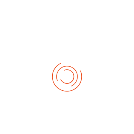
No events
Demnächst
Sa Aug. 22, 2026
1. German-Masters 2026
Sa Sep. 05, 2026
2. German-Masters 2026
Sa Sep. 19, 2026
3. German-Masters 2026
Fr Sep. 25, 2026
Deutsche-Meisterschaft 2026 Elite
Sa Sep. 26, 2026
Deutsche-Meisterschaft 2026 Elite
Fr Okt. 16, 2026
Weltmeisterschaft 2026
Sa Okt. 17, 2026
Weltmeisterschaft 2026