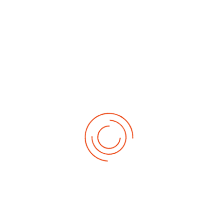
No events
Demnächst
Sa Aug. 22, 2026
1. German-Masters 2026
Sa Sep. 05, 2026
2. German-Masters 2026
Sa Sep. 19, 2026
3. German-Masters 2026
Fr Sep. 25, 2026
Deutsche-Meisterschaft 2026 Elite
Sa Sep. 26, 2026
Deutsche-Meisterschaft 2026 Elite
Fr Okt. 16, 2026
Weltmeisterschaft 2026
Sa Okt. 17, 2026
Weltmeisterschaft 2026