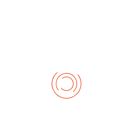
No events
Demnächst
Sa Aug. 22, 2026
1. German-Masters 2026
Sa Sep. 05, 2026
2. German-Masters 2026
Sa Sep. 19, 2026
3. German-Masters 2026
Fr Sep. 25, 2026
Deutsche-Meisterschaft 2026 Elite
Sa Sep. 26, 2026
Deutsche-Meisterschaft 2026 Elite
Fr Okt. 16, 2026
Weltmeisterschaft 2026
Sa Okt. 17, 2026
Weltmeisterschaft 2026