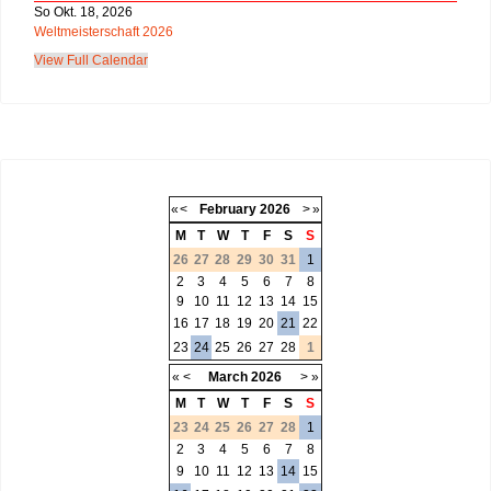
So Okt. 18, 2026
Weltmeisterschaft 2026
View Full Calendar
«
<
February
2026
>
»
M
T
W
T
F
S
S
26
27
28
29
30
31
1
2
3
4
5
6
7
8
9
10
11
12
13
14
15
16
17
18
19
20
21
22
23
24
25
26
27
28
1
«
<
March
2026
>
»
M
T
W
T
F
S
S
23
24
25
26
27
28
1
2
3
4
5
6
7
8
9
10
11
12
13
14
15