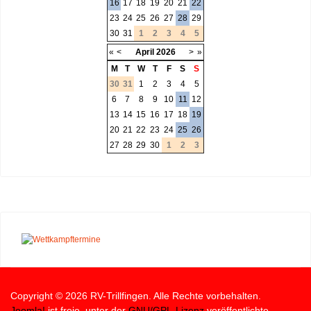
16
17
18
19
20
21
22
23
24
25
26
27
28
29
30
31
1
2
3
4
5
«
<
April
2026
>
»
M
T
W
T
F
S
S
30
31
1
2
3
4
5
6
7
8
9
10
11
12
13
14
15
16
17
18
19
20
21
22
23
24
25
26
27
28
29
30
1
2
3
Copyright © 2026 RV-Trillfingen. Alle Rechte vorbehalten.
Joomla!
ist freie, unter der
GNU/GPL-Lizenz
veröffentlichte