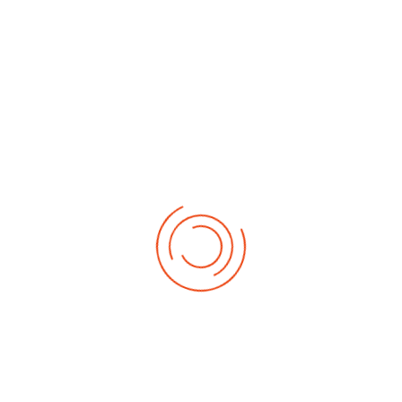
No events
Demnächst
Sa Aug. 22, 2026
1. German-Masters 2026
Sa Sep. 05, 2026
2. German-Masters 2026
Sa Sep. 19, 2026
3. German-Masters 2026
Fr Sep. 25, 2026
Deutsche-Meisterschaft 2026 Elite
Sa Sep. 26, 2026
Deutsche-Meisterschaft 2026 Elite
Fr Okt. 16, 2026
Weltmeisterschaft 2026
Sa Okt. 17, 2026
Weltmeisterschaft 2026