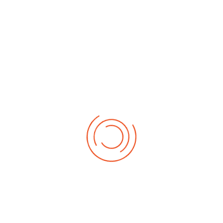
No events
Demnächst
Sa Aug. 22, 2026
1. German-Masters 2026
Sa Sep. 05, 2026
2. German-Masters 2026
Sa Sep. 19, 2026
3. German-Masters 2026
Fr Sep. 25, 2026
Deutsche-Meisterschaft 2026 Elite
Sa Sep. 26, 2026
Deutsche-Meisterschaft 2026 Elite
Fr Okt. 16, 2026
Weltmeisterschaft 2026
Sa Okt. 17, 2026
Weltmeisterschaft 2026