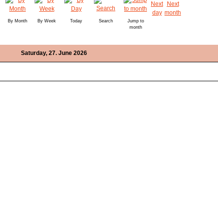
By Month
By Week
Today
Search
Jump to
month
Saturday, 27. June 2026