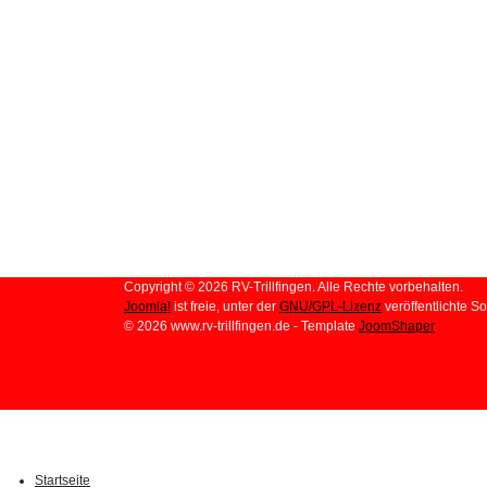
Copyright © 2026 RV-Trillfingen. Alle Rechte vorbehalten.
Joomla!
ist freie, unter der
GNU/GPL-Lizenz
veröffentlichte So
© 2026 www.rv-trillfingen.de - Template
JoomShaper
Startseite