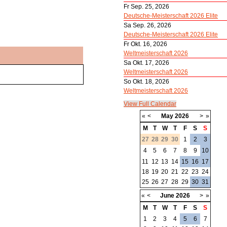
Fr Sep. 25, 2026
Deutsche-Meisterschaft 2026 Elite
Sa Sep. 26, 2026
Deutsche-Meisterschaft 2026 Elite
Fr Okt. 16, 2026
Weltmeisterschaft 2026
Sa Okt. 17, 2026
Weltmeisterschaft 2026
So Okt. 18, 2026
Weltmeisterschaft 2026
View Full Calendar
«
<
May
2026
>
»
M
T
W
T
F
S
S
27
28
29
30
1
2
3
4
5
6
7
8
9
10
11
12
13
14
15
16
17
18
19
20
21
22
23
24
25
26
27
28
29
30
31
«
<
June
2026
>
»
M
T
W
T
F
S
S
1
2
3
4
5
6
7