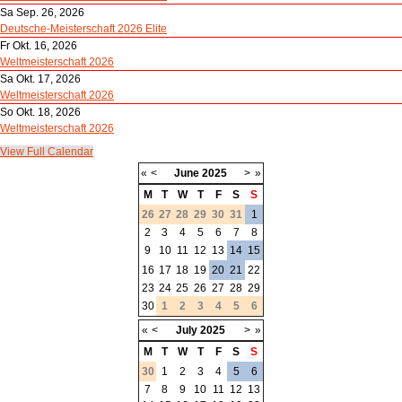
Sa Sep. 26, 2026
Deutsche-Meisterschaft 2026 Elite
Fr Okt. 16, 2026
Weltmeisterschaft 2026
Sa Okt. 17, 2026
Weltmeisterschaft 2026
So Okt. 18, 2026
Weltmeisterschaft 2026
View Full Calendar
«
<
June
2025
>
»
M
T
W
T
F
S
S
26
27
28
29
30
31
1
2
3
4
5
6
7
8
9
10
11
12
13
14
15
16
17
18
19
20
21
22
23
24
25
26
27
28
29
30
1
2
3
4
5
6
«
<
July
2025
>
»
M
T
W
T
F
S
S
30
1
2
3
4
5
6
7
8
9
10
11
12
13