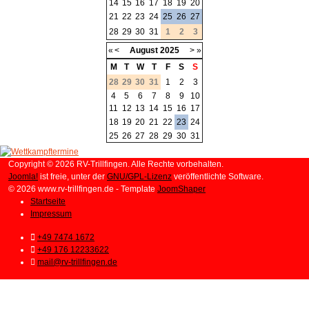
14
15
16
17
18
19
20
21
22
23
24
25
26
27
28
29
30
31
1
2
3
«
<
August
2025
>
»
M
T
W
T
F
S
S
28
29
30
31
1
2
3
4
5
6
7
8
9
10
11
12
13
14
15
16
17
18
19
20
21
22
23
24
25
26
27
28
29
30
31
Copyright © 2026 RV-Trillfingen. Alle Rechte vorbehalten.
Joomla!
ist freie, unter der
GNU/GPL-Lizenz
veröffentlichte Software.
© 2026 www.rv-trillfingen.de - Template
JoomShaper
Startseite
Impressum
+49 7474 1672
+49 176 12233622
mail@rv-trillfingen.de