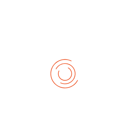
Sunday, 17. May 2026
4. Baden-Württemberg-Cup Schüler
:: Kalender RV Trillfingen
Saturday, 30. May 2026 - Sunday, 31. May 2026
Deutsche-Meisterschaften 2026 Schüler
:: Kalender RV Trillfingen
June 2026
Friday, 05. June 2026 - Saturday, 06. June 2026
Europa-Meisterschaft 2026 Elite
:: Kalender
RV Trillfingen
Sunday, 21. June 2026
3. Müller-Reisen-Cup mit Bezirksmeisterschaft
Elite
:: Kalender RV Trillfingen
July 2026
Saturday, 11. July 2026
2. Weltcup 2026
:: Kalender RV Trillfingen
Sunday, 26. July 2026
Baden-Württembergische-Meisterschaftwen
2026 Elite
:: Kalender RV Trillfingen
August 2026
Saturday, 01. August 2026
3. Weltcup 2026
:: Kalender RV Trillfingen
Saturday, 22. August 2026
1. German-Masters 2026
:: Kalender RV
Trillfingen