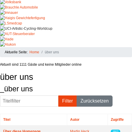
Aktuelle Seite:
Home
über uns
Aktuell sind 1111 Gäste und keine Mitglieder online
über uns
_über uns
Titelfilter
Filter
Zurücksetzen
Titel
Autor
Zugriffe
Beiträge
Über diese Homepage
Martin Heck
1917