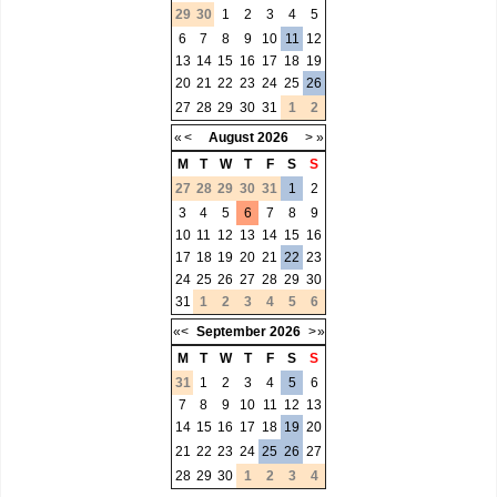
29
30
1
2
3
4
5
6
7
8
9
10
11
12
13
14
15
16
17
18
19
20
21
22
23
24
25
26
27
28
29
30
31
1
2
«
<
August
2026
>
»
M
T
W
T
F
S
S
27
28
29
30
31
1
2
3
4
5
6
7
8
9
10
11
12
13
14
15
16
17
18
19
20
21
22
23
24
25
26
27
28
29
30
31
1
2
3
4
5
6
«
<
September
2026
>
»
M
T
W
T
F
S
S
31
1
2
3
4
5
6
7
8
9
10
11
12
13
14
15
16
17
18
19
20
21
22
23
24
25
26
27
28
29
30
1
2
3
4