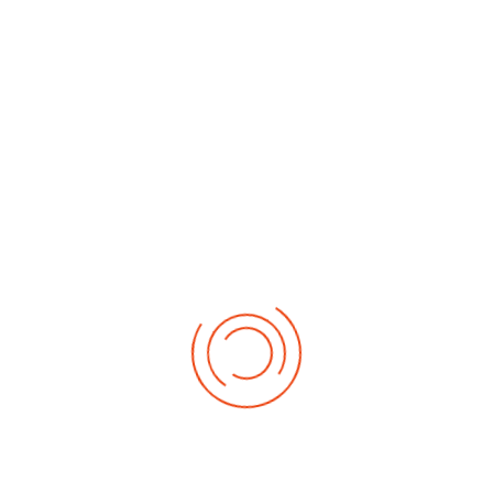
ebenfalls schon für die „Württembergischen“
qualifizieren und sind beide Kreismeister. Unser
Zweierpaar Lea Schneider und Linda Heni holten sich
die Fahrkarte für die Bad.-Württ.
Juniorenmeisterschaften und den Kreismeistertitel. Das
war der erste Wettkampf im neuen Jahr und die Trainer
sind mehr als zufrieden mit diesen guten Leistungen
ihrer Sportler. Für die Junioren geht es am 22.02. weiter
(BW-Cup Junioren) und für die Schüler zwei Wochen
später (Bezirksmeisterschaften, Müller-Cup).
Für den RV-Trillfingen wieder ein hervorragender
Saisonstart. Praktisch alle gesteckten Ziele wurden
erreicht.
Herzlichen Glückwunsch an alle Sportler und
Trainer.